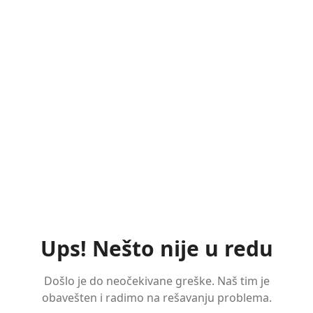
Ups! Nešto nije u redu
Došlo je do neočekivane greške. Naš tim je
obavešten i radimo na rešavanju problema.