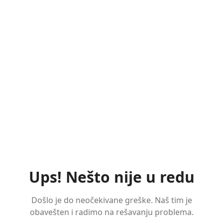
Ups! Nešto nije u redu
Došlo je do neočekivane greške. Naš tim je
obavešten i radimo na rešavanju problema.