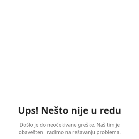
Ups! Nešto nije u redu
Došlo je do neočekivane greške. Naš tim je
obavešten i radimo na rešavanju problema.