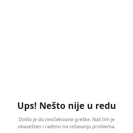
Ups! Nešto nije u redu
Došlo je do neočekivane greške. Naš tim je
obavešten i radimo na rešavanju problema.