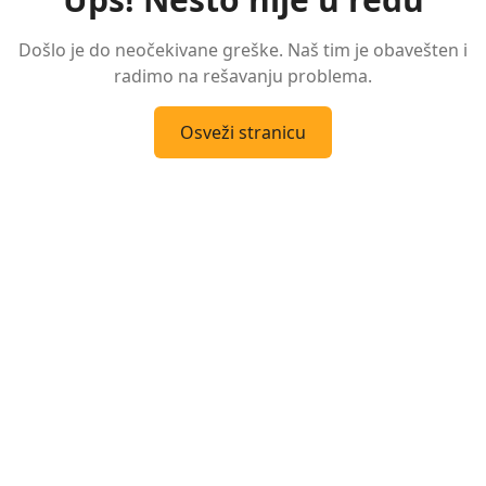
Došlo je do neočekivane greške. Naš tim je obavešten i
radimo na rešavanju problema.
Osveži stranicu