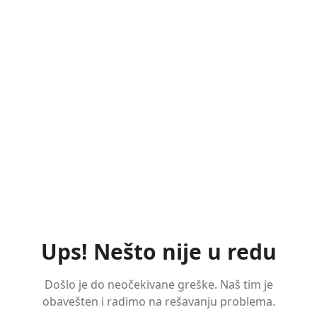
Ups! Nešto nije u redu
Došlo je do neočekivane greške. Naš tim je
obavešten i radimo na rešavanju problema.