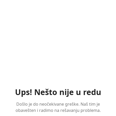
Ups! Nešto nije u redu
Došlo je do neočekivane greške. Naš tim je
obavešten i radimo na rešavanju problema.