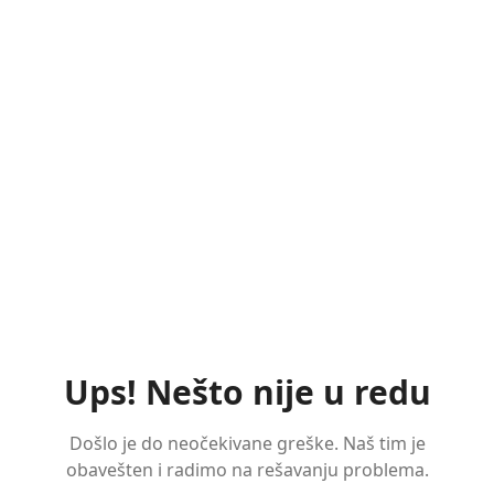
Ups! Nešto nije u redu
Došlo je do neočekivane greške. Naš tim je
obavešten i radimo na rešavanju problema.