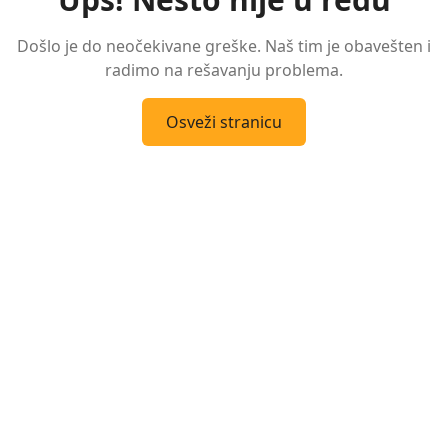
Došlo je do neočekivane greške. Naš tim je obavešten i
radimo na rešavanju problema.
Osveži stranicu