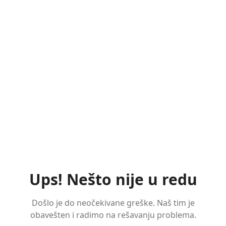
Ups! Nešto nije u redu
Došlo je do neočekivane greške. Naš tim je
obavešten i radimo na rešavanju problema.