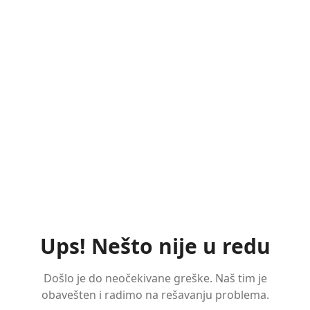
Ups! Nešto nije u redu
Došlo je do neočekivane greške. Naš tim je
obavešten i radimo na rešavanju problema.