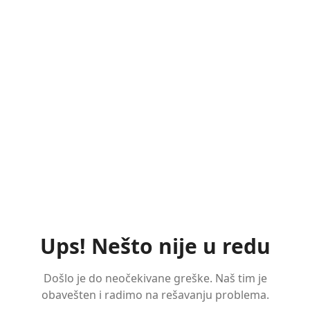
Ups! Nešto nije u redu
Došlo je do neočekivane greške. Naš tim je
obavešten i radimo na rešavanju problema.